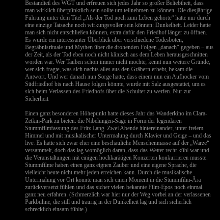
Bestandteil des WGT und erfreuen sich jedes Jahr so großer Beliebtheit, dass
man wirklich überpünktlich sein sollte um teilnehmen zu können. Die diesjährige
Führung unter dem Titel „Als der Tod noch zum Leben gehörte“ hätte nur durch
eine einzige Tatsache noch wirkungsvoller sein können: Dunkelheit. Leider hatte
man sich nicht entschließen können, extra dafür den Friedhof länger zu öffnen.
Es wurde ein interessanter Überblick über verschiedene Todesboten,
Begräbnisrituale und Mythen über die drohenden Folgen „danach“ gegeben – aus
der Zeit, als der Tod eben noch nicht klinisch aus dem Leben herausgeschnitten
worden war. Wer Tauben schon immer nicht mochte, kennt nun weitere Gründe,
wer sich fragte, was sich nachts alles aus den Gräbern erhebt, bekam die
Antwort. Und wer danach nun Sorge hatte, dass einem nun ein Aufhocker vom
Südfriedhof bis nach Hause folgen könnte, wurde mit Salz ausgestattet, um es
sich beim Verlassen des Friedhofs über die Schulter zu werfen. Nur zur
Sicherheit.
Einen ganz besonderen Höhepunkt hatte dieses Jahr das Wanderkino im Clara-
Zetkin-Park zu bieten: die Nibelungen-Sage in Form der legendären
Stummfilmfassung des Fritz Lang. Zwei Abende hintereinander, unter freiem
Himmel und mit musikalischer Untermalung durch Klavier und Geige – und das
live. Es hatte sich zwar eher eine beschauliche Menschenmasse auf der „Warze“
versammelt, doch das lag womöglich daran, dass das Wetter recht kühl war und
die Veranstaltungen mit einigen hochkarätigen Konzerten konkurrieren musste.
Stummfilme haben einen ganz eignen Zauber und eine eigene Sprache, die
vielleicht heute nicht mehr jeden erreichen kann. Durch die musikalische
Untermalung vor Ort konnte man sich einen Moment in die Stummfilm-Ära
zurückversetzt fühlen und das sicher vielen bekannte Film-Epos noch einmal
ganz neu erfahren. (Schmerzlich war hier nur der Weg vorbei an der verlassenen
Parkbühne, die still und traurig in der Dunkelheit lag und sich sicherlich
schrecklich einsam fühlte.)