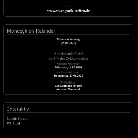
Link:
www.wave-gotik-treffen.de
Mondzyklen
Kalender
Mond am Sonntag
(09.08.2026)
Abnehmende Sichel
83,4 % des Zyklus vorüber
Nächster Neumond:
Mittwoch, 12.08.2026
Nächster Vollmond:
Donnerstag, 27.08.2026
Zykluslänge:
Von Neumond bis zum
nächsten Neumond.
Interaktiv
Gothic Forum
WF Chat