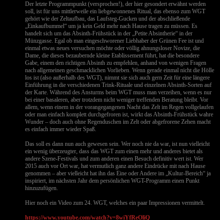
Der letzte Programmpunkt (versprochen!), der hier gesondert erwähnt werden
soll, ist für uns mittlerweile ein liebgewonnenes Ritual, das ebenso zum WGT
gehört wie der Zeltaufbau, das Laufsteg-Gucken und der abschließende
„Einkaufbummel“ um ja kein Geld mehr nach Hause tragen zu müssen. Es
handelt sich um das Absinth-Frühstück in der „Petite Absintherie“ in der
Münzgasse. Egal ob man eingeschworener Liebhaber der Grünen Fee ist und
einmal etwas neues versuchen möchte oder völlig ahnungsloser Novize, die
Dame, die dieses bezaubernde kleine Etablissement führt, hat die besondere
Gabe, einem den richtigen Absinth zu empfehlen, anhand von wenigen Fragen
nach allgemeinen geschmacklichen Vorlieben. Wenn gerade einmal nicht die Hölle
los ist (also außerhalb des WGT), nimmt sie sich auch gern Zeit für eine längere
Einführung in die verschiedenen Trink-Rituale und einzelnen Absinth-Sorten auf
der Karte. Während des Ansturms beim WGT muss man verzeihen, wenn es nur
bei einer basaleren, aber trotzdem nicht weniger treffenden Beratung bleibt. Vor
allem, wenn einem in der vorangegangenen Nacht das Zelt im Regen vollgelaufen
oder man einfach komplett durchgefroren ist, wirkt das Absinth-Frühstück wahre
Wunder – doch auch ohne Regenduschen im Zelt oder abgefrorene Zehen macht
es einfach immer wieder Spaß.
Das soll es dann nun auch gewesen sein. Wer noch nie da war, ist nun vielleicht
ein wenig überzeugter, dass das WGT zum einen mehr und anderes bietet als
andere Szene-Festivals und zum anderen einen Besuch definitiv wert ist. Wer
2015 auch vor Ort war, hat vermutlich ganz andere Eindrücke mit nach Hause
genommen – aber vielleicht hat ihn das Eine oder Andere im „Kultur-Bereich“ ja
inspiriert, im nächsten Jahr dem persönlichen WGT-Programm einen Punkt
hinzuzufügen.
Hier noch ein Video zum 24. WGT, welches ein paar Impressionen vermittelt.
https://www.youtube.com/watch?v=8wiYfReOliQ