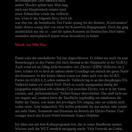
im Heidnischen Dorf natürlich noch
andere Musiker gehört hat). Man mag
mich nun blasphemisch nennen (und
unser Zeltnachbar würde das vielleicht
tun, wenn er das folgende läse), doch ich
war eher ent- als beeindruckt. Der Funke sprang bei der direkten „Konfrontation“
leider ebenso wenig über wie zuvor bei Konserven-Begegnungen. Doch das ging
ausdrücklich nur mir so – und die späten Konzerte im Heidnischen Dorf haben
zumindest atmosphärisch immer etwas besonderes zu bieten.
Musik von Mila Mar.
Damit wäre der musikalische Teil fast abgeschlossen. Es fehlen nur noch ein paar
Bemerkungen zu den Parties (für mich diesmal in der Hauptsache in der AGRA):
Auch wenn ich im Alltag nicht besonders viel „Electro“ (EBM, Hellectro, etc.)
höre, schätze ich es doch als nahezu ideale Grundlage um einfach die ganze Nacht
durchzutanzen. In den letzten Jahren waren wir daher auch von den AGRA-
Parties (in AGRA 4.2) selten enttäuscht. Vielleicht lag es an den diesjährigen DJs.
Vielleicht hatten wir einfach Pech. Doch es wurde unangenehm häufig der
(zugegeben manchmal sehr schmale) Grat zwischen Electro, wie er in der Szene
existiert, und „herkömmlichem“ Techno/Trance überschritten. Das stieß nicht nur
uns negativ auf, sondern leerte die Tanzfläche regelmäßig um mindestens die
Hälfte der Tänzer, was leider den jeweiligen DJs entging oder sie schlicht nicht
weiter störte. Sehr bedauerlich. Wir hoffen jedenfalls für das nächste Jahr wieder
auf mehr Härte, Textanteile und Düsternis im Bereich der Electro-Parties. Und
weniger durch den Kunst-Nebel brechende Trance-Delphine.
Ich fahre nun mit dem Kulturprogramm fort, das in seiner Bandbreite meines
Wissens nach das WGT ziemlich einzigartig macht. Viele Festivals im Gothic-