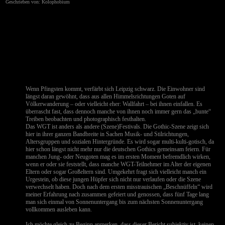
Geschrieben von: Kolophobium
Wenn Pfingsten kommt, verfärbt sich Leipzig schwarz. Die Einwohner sind
längst daran gewöhnt, dass aus allen Himmelsrichtungen Goten auf
Völkerwanderung – oder vielleicht eher: Wallfahrt – bei ihnen einfallen. Es
überrascht fast, dass dennoch manche von ihnen noch immer gern das „bunte“
Treiben beobachten und photographisch festhalten.
Das WGT ist anders als andere (Szene)Festivals. Die Gothic-Szene zeigt sich
hier in ihrer ganzen Bandbreite in Sachen Musik- und Stilrichtungen,
Altersgruppen und sozialen Hintergründe. Es wird sogar multi-kulti-gotisch, da
hier schon längst nicht mehr nur die deutschen Gothics gemeinsam feiern. Für
manchen Jung- oder Neugoten mag es im ersten Moment befremdlich wirken,
wenn er oder sie feststellt, dass manche WGT-Teilnehmer im Alter der eigenen
Eltern oder sogar Großeltern sind. Umgekehrt fragt sich vielleicht manch ein
Urgestein, ob diese jungen Hüpfer sich nicht nur verlaufen oder die Szene
verwechselt haben. Doch nach dem ersten misstrauischen „Beschnüffeln“ wird
meiner Erfahrung nach zusammen gefeiert und genossen, dass fünf Tage lang
man sich einmal von Sonnenuntergang bis zum nächsten Sonnenuntergang
vollkommen ausleben kann.
Ich möchte gleich zu Beginn anmerken, dass dieser Bericht subjektiv ist, keinen