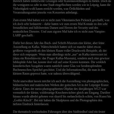
Bereich haben mittlerweile Lesungen oder Kunstausstellungen zu bieten. Doch da
die wenigsten so sehr in eine Stadt eingeflochten werden wie in Leipzig, kann die
Vielseitigkeit wohl kaum erreicht werden, was Örtlichkeiten und
Veranstaltungsarten jenseits von Konzerten anbelangt.
Zum ersten Mal haben wir es nicht zum Viktorianischen Picknick geschafft, was
ich doch sehr bedauerte – dafür hatten wir zum ersten Mal Kontakt zu den sehr
freundlichen und hilfsbereiten Damen und Herren der Security und des
notärztlichen Dienstes. Und zum zigsten Mal habe ich es nicht zum Vampire-
LARP geschafft.
Dafür bot dieses Jahr das Buch- und Schrift-Museum eine kleine, aber feine
Ausstellung zu Kafka. Wahrscheinlich hatten sich so manche dabei etwas
größeres vorgestellt als den kleinen Raum voller Druckwerk-Beispiele, als der
diese sich entpuppte. Wenn man allerdings nicht „nur“ an Kafka interessiert ist
(dazu ein Reisehinweis: das Prager Kafka-Museum), sondern auch eine gewisse
bibliophile Ader hat, konnte dort voll auf seine Kosten kommen. Die wirklich
künstlerischen Ausgaben waren natürlich unter Glas vor herabtropfendem
Buchmenschen-Speichel geschützt. Und die Informationsflut, die man in den
kleinen Raum gepresst hatte, war nahezu überwältigend.
Nicht unerwähnt lassen möchte ich auch die Ausstellung von photographischen,
bildnerischen und malerischen Werken der gotischen Art in der Leipziger Kunst
Galerie. Eines der meist-photographierten Objekte des diesjährigen WGT war
vermutlich der kleine, widderartige Knochenwächter gleich am Eingang. Darüber
hinaus wurde allerlei geboten von skurril bis melancholisch-schön, von Kunst bis
„Gothic-Kitsch“. Bei mir haben die Skulpturen und die Photographien den
tiefsten Eindruck hinterlassen.
Die thematisch wechselnden Führungen über den Südfriedhof sind ein fester