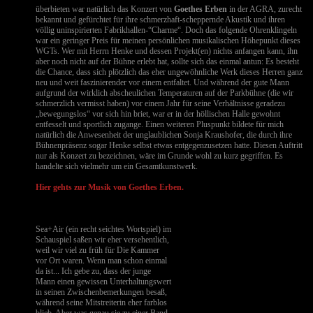
überbieten war natürlich das Konzert von
Goethes Erben
in der AGRA, zurecht
bekannt und gefürchtet für ihre schmerzhaft-scheppernde Akustik und ihren
völlig uninspirierten Fabrikhallen-“Charme“. Doch das folgende Ohrenklingeln
war ein geringer Preis für meinen persönlichen musikalischen Höhepunkt dieses
WGTs. Wer mit Herrn Henke und dessen Projekt(en) nichts anfangen kann, ihn
aber noch nicht auf der Bühne erlebt hat, sollte sich das einmal antun: Es besteht
die Chance, dass sich plötzlich das eher ungewöhnliche Werk dieses Herren ganz
neu und weit faszinierender vor einem entfaltet. Und während der gute Mann
aufgrund der wirklich abscheulichen Temperaturen auf der Parkbühne (die wir
schmerzlich vermisst haben) vor einem Jahr für seine Verhältnisse geradezu
„bewegungslos“ vor sich hin briet, war er in der höllischen Halle gewohnt
entfesselt und sportlich zugange. Einen weiteren Pluspunkt bildete für mich
natürlich die Anwesenheit der unglaublichen Sonja Kraushofer, die durch ihre
Bühnenpräsenz sogar Henke selbst etwas entgegenzusetzen hatte. Diesen Auftritt
nur als Konzert zu bezeichnen, wäre im Grunde wohl zu kurz gegriffen. Es
handelte sich vielmehr um ein Gesamtkunstwerk.
Hier gehts zur Musik von Goethes Erben.
Sea+Air (ein recht seichtes Wortspiel) im
Schauspiel saßen wir eher versehentlich,
weil wir viel zu früh für Die Kammer
vor Ort waren. Wenn man schon einmal
da ist... Ich gebe zu, dass der junge
Mann einen gewissen Unterhaltungswert
in seinen Zwischenbemerkungen besaß,
während seine Mitstreiterin eher farblos