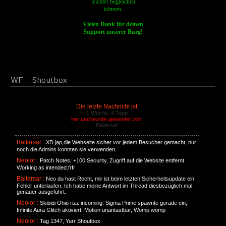
leichter
begleichen
können.
Vielen Dank für deinen
Support
unserer Burg!
WF
- Shoutbox
Die letzte Nachricht ist
1 Woche, 4 Tage
her und wurde gesendet von:
Baltarsar
Baltarsar :
XD jap,die Webseite sicher vor jedem Besucher gemacht, nur
noch die Admins konnten sie verwenden.
Neolor :
Patch Notes: +100 Security, Zugriff auf die Website entfernt.
Working as intended.frfr
Baltarsar :
Neo du hast Recht, mir ist beim letzten Sicherheitsupdate ein
Fehler unterlaufen. Ich habe meine Antwort im Thread diesbezüglich mal
genauer ausgeführt.
Neolor :
Skibidi Ohio rizz incoming. Sigma Prime spawnte gerade ein,
Infinite Aura Glitch aktiviert. Motion unantastbar, Womp womp
Neolor :
Tag 1347, Yurr Shoutbox