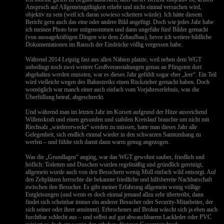
Anspruch auf Allgemeingültigkeit erhebt und nicht einmal versuchen wird,
objektiv zu sein (weil ich daran sowieso scheitern würde). Ich hätte diesem
Bericht gern auch das eine oder andere Bild angefügt. Doch wie jedes Jahr habe
ich meinen Photo brav mitgenommen und dann ungefähr fünf Bilder gemacht
(von aussagekräftigen Dingen wie dem Zeltaufbau), bevor ich weitere bildliche
Dokumentationen im Rausch der Eindrücke völlig vergessen habe.
Während 2014 Leipzig fast aus allen Nähten platzte, weil neben dem WGT
unbedingt noch zwei weitere Großveranstaltungen genau an Pfingsten dort
abgehalten werden mussten, war es dieses Jahr gefühlt sogar eher „leer“. Ein Teil
wird vielleicht wegen des Bahnstreiks einen Rückzieher gemacht haben. Doch
womöglich war manch einer auch einfach vom Vorjahreserlebnis, was die
Überfüllung betraf, abgeschreckt.
Und während man im letzten Jahr im Korsett aufgrund der Hitze ausreichend
Willenskraft und einen gesunden und stabilen Kreislauf brauchte um nicht mit
Riechsalz „wiedererweckt“ werden zu müssen, hatte man dieses Jahr alle
Gelegenheit, sich endlich einmal wieder in den schwarzen Samtumhang zu
werfen – und fühlte sich damit dann warm genug angezogen.
Was die „Grundlagen“ anging, war das WGT gewohnt sauber, friedlich und
höflich: Toiletten und Duschen wurden regelmäßig und gründlich gereinigt,
allgemein wurde auch von den Besuchern wenig Müll einfach wild entsorgt. Auf
den Zeltplätzen herrschte die bekannte friedliche und hilfsbereite Nachbarschaft
zwischen den Besucher. Es gibt meiner Erfahrung allgemein wenig völlige
Entgleisungen (und wenn es doch einmal jemand allzu sehr übertreibt, dann
findet sich scheinbar immer ein anderer Besucher oder Security-Mitarbeiter, der
sich seiner oder ihrer annimmt). Erbrochenes auf Brokat wäscht sich ja eben auch
furchtbar schlecht aus – und selbst auf gut abwaschbarem Lackleder oder PVC