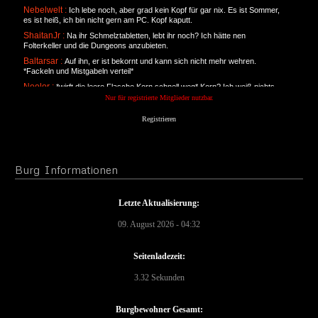
Nebelwelt :
Ich lebe noch, aber grad kein Kopf für gar nix. Es ist Sommer,
es ist heiß, ich bin nicht gern am PC. Kopf kaputt.
ShaitanJr :
Na ihr Schmelztabletten, lebt ihr noch? Ich hätte nen
Folterkeller und die Dungeons anzubieten.
Baltarsar :
Auf ihn, er ist bekornt und kann sich nicht mehr wehren.
*Fackeln und Mistgabeln verteil*
Neolor :
*wirft die leere Flasche Korn schnell weg* Korn? Ich weiß nichts
von Korn... hat hier jemand Korn gesagt? *hicks*
Nur für registrierte Mitglieder nutzbar.
ShaitanJr :
Hat hier jemand mein Korn gesehen, bokbok? WER HAT MEIN
Registrieren
KORN GEKLAUTNE????!!!!
Burg
Informationen
Letzte Aktualisierung:
09. August 2026 - 04:32
Seitenladezeit:
3.32 Sekunden
Burgbewohner Gesamt: