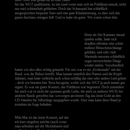
blieb. Aber was genau sie zu einer Band
für das WGT qualifizierte, ist mir (und wenn man sich im Publikum umsah, nicht
nur mir) schleierhaft geblieben. Doch das Schauspiel hat schließlich
ausgesprochen bequeme Sitze und eine gute Klimatisierung, so dass sich das
ganze durchaus ertragen ließ. Und es hatte ein gutes: Wir waren schon drin.
Denn als Die Kammer darauf
spielen sollte, hatte sich
draußen offenbar eine schier
endlose Menschenschlange
gebildet, und sehr viele
Wartende mussten schließlich
sogar unverrichteter Dinge
wieder ziehen. Versehentlich
hatten wir also alles richtig gemacht. Für uns war es ein „Erstkontakt“ mit der
Band, was die Bühne betrifft. Man kannte natürlich den Namen und die Köpfe
dahinter, man hatte vielleicht auch schon zufällig das eine oder andere Lied gehört
– doch wir betraten hier Terra Incognita, wofür sich das WGT ja auch immer gut
eignet. Es war ein gutes Konzert, das Publikum war begeistert. Doch zumindest
für mich war es nicht die spontane große Liebe, die mich zu anderen WGTs bei
anderen Bands getroffen hat, weswegen am letzten Tag das letzte Geld an den
CD-Ständen für Silberlinge ausgegeben wurde. Aber man kann diese Band ja
trotzdem im Auge behalten.
Mila Mar ist das letzte Konzert, auf das
ich kurz eingehen möchte (auch wenn
man nebenher auf der Moritzbastei und