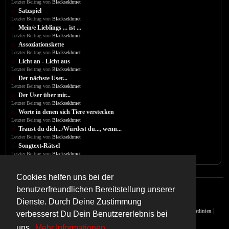
Letzter Beitrag von
Blacksekhmet
Satzspiel
Letzter Beitrag von
Blacksekhmet
Mein/e Lieblings ... ist ...
Letzter Beitrag von
Blacksekhmet
Assoziationskette
Letzter Beitrag von
Blacksekhmet
Licht an - Licht aus
Letzter Beitrag von
Blacksekhmet
Der nächste User...
Letzter Beitrag von
Blacksekhmet
Der User über mir...
Letzter Beitrag von
Blacksekhmet
Worte in denen sich Tiere verstecken
Letzter Beitrag von
Blacksekhmet
Traust du dich.../Würdest du..., wenn...
Letzter Beitrag von
Blacksekhmet
Songtext-Rätsel
Letzter Beitrag von
Blacksekhmet
Cookies helfen uns bei der
benutzerfreundlichen Bereitstellung unserer
Dienste. Durch Deine Zustimmung
|
|
|
|
|
Impressum
Datenschutz
Jugendschutz
Nutzungsbedingungen
Copyright-Richtlinien
verbesserst Du Dein Benutzererlebnis bei
Sitemap
uns.
Mehr Informationen