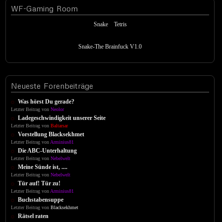
WF-Gaming
Room
Snake
Tetris
Snake-The Brainfuck V1.0
Neueste
Forenbeiträge
Was hörst Du gerade?
Letzter Beitrag von
Neolor
Ladegeschwindigkeit unserer Seite
Letzter Beitrag von
Baltarsar
Vorstellung Blacksekhmet
Letzter Beitrag von
Arminius81
Die ABC-Unterhaltung
Letzter Beitrag von
Nebelwelt
Meine Sünde ist, ....
Letzter Beitrag von
Nebelwelt
Tür auf! Tür zu!
Letzter Beitrag von
Arminius81
Buchstabensuppe
Letzter Beitrag von
Blacksekhmet
Rätsel raten