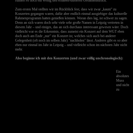
ruiniert es doch ein wenig den erhaben-düsteren Gesamteindruck.
Zum ersten Mal stellten wir im Rückblick fest, dass wir zwar „kaum“ zu
Konzerten gegangen waren, dafür aber endlich einmal ausgiebiger das kulturelle
Rahmenprogramm hatten genießen können. Woran dies lag, ist schwer zu sagen.
Denn an sich waren doch sehr viele sehr große Namen in Leipzig vertreten in
diesem Jahr – und einiges, das an sich durchaus interessant gewesen wäre. Doch
vielleicht war es die Erkenntnis, dass zumeist ein Konzert auf dem WGT eben
doch auch am Ende „nur“ ein Konzert ist, welches sich auch bei anderer
Gelegenheit (oft noch im selben Jahr) "nachholen" lässt. Anderes gibt es so aber
eben nur einmal im Jahr in Leipzig – und vielleicht schon im nächsten Jahr nicht
mehr.
Also beginne ich mit den Konzerten (und zwar völlig unchronologisch):
Ein
absolutes
Muss
und nicht
zu