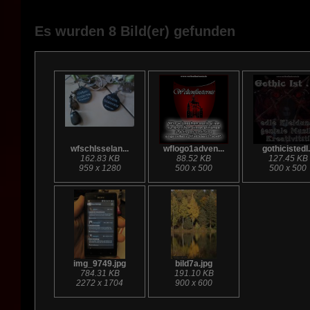
Es wurden 8 Bild(er) gefunden
wfschlsselan...
wflogo1adven...
gothicistedl.
162.83 KB
88.52 KB
127.45 KB
959 x 1280
500 x 500
500 x 500
img_9749.jpg
bild7a.jpg
784.31 KB
191.10 KB
2272 x 1704
900 x 600