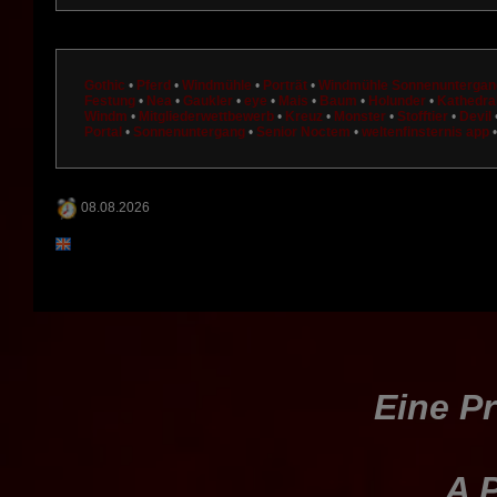
Gothic
•
Pferd
•
Windmühle
•
Porträt
•
Windmühle Sonnenuntergan
Festung
•
Nea
•
Gaukler
•
eye
•
Mais
•
Baum
•
Holunder
•
Kathedra
Windm
•
Mitgliederwettbewerb
•
Kreuz
•
Monster
•
Stofftier
•
Devil
Portal
•
Sonnenuntergang
•
Senior Noctem
•
weltenfinsternis app
08.08.2026
Eine Pr
A P