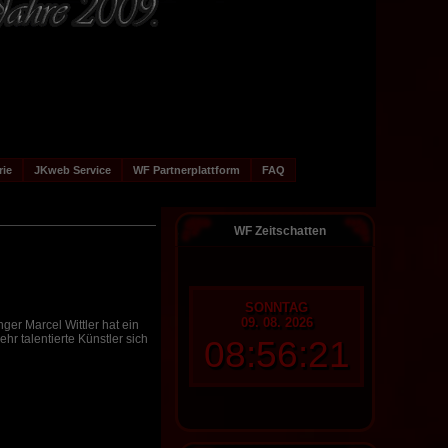
rie
JKweb Service
WF Partnerplattform
FAQ
WF Zeitschatten
SONNTAG
09. 08. 2026
ger Marcel Wittler hat ein
hr talentierte Künstler sich
08:56:22