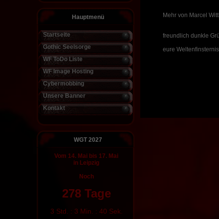
Mehr von Marcel Witt
Hauptmenü
Startseite
freundlich dunkle Gr
Gothic Seelsorge
eure Weltenfinsternis
WF ToDo Liste
WF Image Hosting
Cybermobbing
Unsere Banner
Kontakt
WGT 2027
Vom 14. Mai bis 17. Mai
in Leipzig
Noch
278 Tage
3 Std. : 3 Min. : 39 Sek.