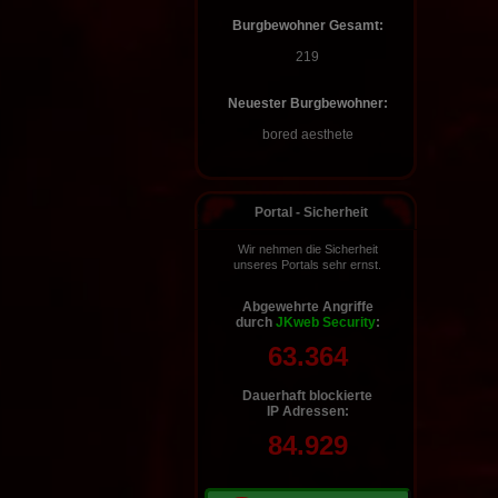
Korn gesagt? *hicks*
Burgbewohner Gesamt:
ShaitanJr :
Hat hier jemand mein
Korn gesehen, bokbok? WER HAT
219
MEIN KORN GEKLAUTNE????!!!!
Neuester Burgbewohner:
bored aesthete
Portal - Sicherheit
Wir nehmen die Sicherheit
unseres Portals sehr ernst.
Abgewehrte Angriffe
durch
JKweb Security
:
63.364
Dauerhaft blockierte
IP Adressen:
84.929