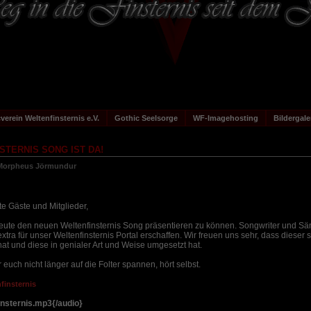
verein Weltenfinsternis e.V.
Gothic Seelsorge
WF-Imagehosting
Bildergale
STERNIS SONG IST DA!
 Morpheus Jörmundur
e Gäste und Mitglieder,
 heute den neuen Weltenfinsternis Song präsentieren zu können. Songwriter und Sän
tra für unser Weltenfinsternis Portal erschaffen. Wir freuen uns sehr, dass dieser se
hat und diese in genialer Art und Weise umgesetzt hat.
 euch nicht länger auf die Folter spannen, hört selbst.
nfinsternis
nsternis.mp3{/audio}