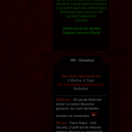
ein klein wenig beteiligt werden
und damit dann die anfallenden
Betriebskosten unserer WF
leichter
begleichen
können.
Vielen Dank für deinen
Support
unserer Burg!
WF - Shoutbox
Die letzte Nachricht ist
1 Woche, 4 Tage
her und wurde gesendet von:
Baltarsar
Baltarsar :
XD jap,die Webseite
sicher vor jedem Besucher
gemacht, nur noch die Admins
konnten sie verwenden.
Neolor :
Patch Notes: +100
Security, Zugriff auf die Website
entfernt. Working as intended.frfr