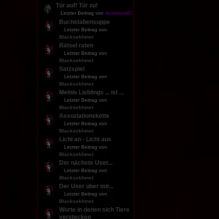
Tür auf! Tür zu!
Letzter Beitrag von
Arminius81
Buchstabensuppe
Letzter Beitrag von
Blacksekhmet
Rätsel raten
Letzter Beitrag von
Blacksekhmet
Satzspiel
Letzter Beitrag von
Blacksekhmet
Mein/e Lieblings ... ist ...
Letzter Beitrag von
Blacksekhmet
Assoziationskette
Letzter Beitrag von
Blacksekhmet
Licht an - Licht aus
Letzter Beitrag von
Blacksekhmet
Der nächste User...
Letzter Beitrag von
Blacksekhmet
Der User über mir...
Letzter Beitrag von
Blacksekhmet
Worte in denen sich Tiere
verstecken