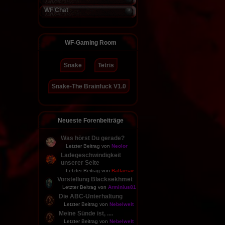
WF Chat
WF-Gaming Room
Snake
Tetris
Snake-The Brainfuck V1.0
Neueste Forenbeiträge
Was hörst Du gerade?
Letzter Beitrag von
Neolor
Ladegeschwindigkeit
unserer Seite
Letzter Beitrag von
Baltarsar
Vorstellung Blacksekhmet
Letzter Beitrag von
Arminius81
Die ABC-Unterhaltung
Letzter Beitrag von
Nebelwelt
Meine Sünde ist, ....
Letzter Beitrag von
Nebelwelt