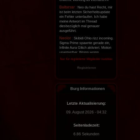
Baltarsar :
Neo du hast Recht, mir
ist beim letzten Sicherheitsupdate
ein Fehler unterlaufen. Ich habe
meine Antwort im Thread
diesbezüglich mal genauer
ausgeführt.
Neolor :
Skibidi Ohio rizz incoming.
Sigma Prime spawnte gerade ein,
Infinite Aura Glitch aktiviert. Motion
unantastbar, Womp womp
Nur für registrierte Mitglieder nutzbar.
Neolor :
Tag 1347, Yurr Shoutbox
Nebelwelt :
Ich lebe noch, aber
Registrieren
grad kein Kopf für gar nix. Es ist
Sommer, es ist heiß, ich bin nicht
gern am PC. Kopf kaputt.
ShaitanJr :
Burg Informationen
Na ihr
Schmelztabletten, lebt ihr noch? Ich
hätte nen Folterkeller und die
Dungeons anzubieten.
Letzte Aktualisierung:
Baltarsar :
Auf ihn, er ist bekornt
09. August 2026 - 04:32
und kann sich nicht mehr wehren.
*Fackeln und Mistgabeln verteil*
Seitenladezeit:
Neolor :
*wirft die leere Flasche
Korn schnell weg* Korn? Ich weiß
6.86 Sekunden
nichts von Korn... hat hier jemand