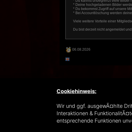
* Du kannst unbegrenzt viele Bilder 
* Deine hochgeladenen Bilder werden
* Du bekommst Zugriff auf unsere Mitg
* Bei Accountlöschung werden deine 
Viele weitere Vorteile einer Mitglieds
Du bist derzeit nicht angemeldet und
06.08.2026
Cookiehinweis:
Wir und ggf. ausgewÃ¤hlte Drit
Interaktionen & FunktionalitÃ¤t
entsprechende Funktionen un