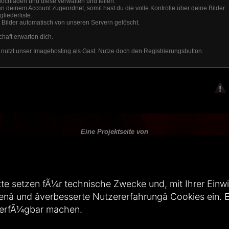
hochladen und diese verwalten und teilen.
 deinem Account zugeordnet, somit hast du die volle Kontrolle über deine Bilder.
liederliste.
Bilder automatisch von unseren Servern gelöscht.
chaft erwarten dich.
 nutzt unser Imagehosting als Gast. Nutze doch den Registrierungsbutton.
Eine Projektseite von
---
A Project by:
te setzen fÃ¼r technische Zwecke und, mit Ihrer Einwill
Das Weltenfinsternis Image Hosting wird gehostet von Ultimate Internet.
enâ und âverbesserte Nutzererfahrungâ Cookies ein
---
Hosted by Ultimate Internet.
verfÃ¼gbar machen.
Design und Webseitenbetreuung: