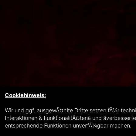
Cookiehinweis:
Wir und ggf. ausgewÃ¤hlte Dritte setzen fÃ¼r technis
Interaktionen & FunktionalitÃ¤tenâ und âverbesser
entsprechende Funktionen unverfÃ¼gbar machen.