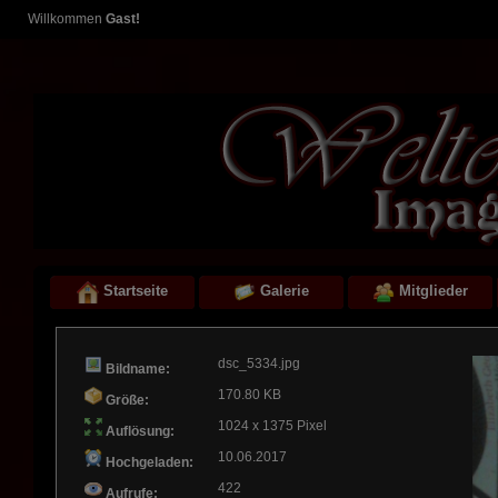
Willkommen
Gast!
Startseite
Galerie
Mitglieder
dsc_5334.jpg
Bildname:
170.80 KB
Größe:
1024 x 1375 Pixel
Auflösung:
10.06.2017
Hochgeladen:
422
Aufrufe: